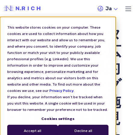
Ja
This website stores cookies on your computer. These
インテントデータ
cookies are used to collect information about how you
interact with our website and allow us to remember you,
に基くデジタル広
and where you consent, to identify your company, job
function or match your visit to your publicly available
professional profiles (e.g. Linkedin). We use this
告を通じた効果的
information in order to improve and customize your
browsing experience, personalize marketing and for
analytics and metrics about our visitors both on this
なマーケティング
website and other media. To find out more about the
cookies we use, see our
Privacy Policy
.
キャンペーン実施
If you decline, your information won’t be tracked when
you visit this website. A single cookie will be used in your
browser to remember your preference not to be tracked.
と営業推進を実現
Cookies settings
Accept all
Decline all